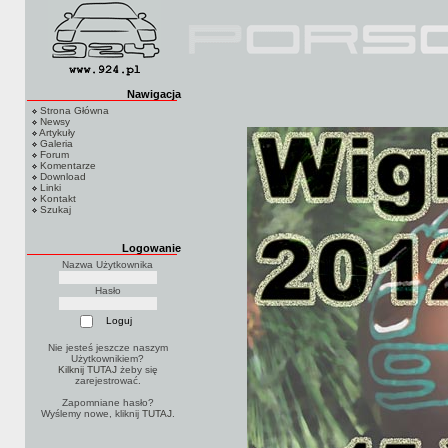
Nawigacja
Strona Główna
Newsy
Artykuły
Galeria
Forum
Komentarze
Download
Linki
Kontakt
Szukaj
Logowanie
Nazwa Użytkownika
Hasło
Nie jesteś jeszcze naszym
Użytkownikiem?
Kilknij TUTAJ
żeby się
zarejestrować.
Zapomniane hasło?
Wyślemy nowe, kliknij
TUTAJ
.