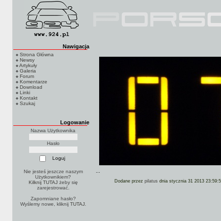
Nawigacja
Strona Główna
Newsy
Artykuły
Galeria
Forum
Komentarze
Download
Linki
Kontakt
Szukaj
Logowanie
Nazwa Użytkownika
Hasło
...
Nie jesteś jeszcze naszym
Użytkownikiem?
Dodane przez
pilatus
dnia stycznia 31 2013 23:59:
Kilknij TUTAJ
żeby się
zarejestrować.
Zapomniane hasło?
Wyślemy nowe, kliknij
TUTAJ
.