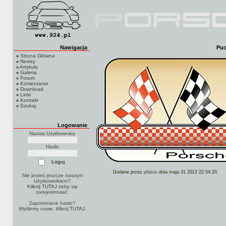
Nawigacja
Puc
Strona Główna
Newsy
Artykuły
Galeria
Forum
Komentarze
Download
Linki
Kontakt
Szukaj
Logowanie
Nazwa Użytkownika
Hasło
Dodane przez
pilatus
dnia maja 31 2013 22:54:20
Nie jesteś jeszcze naszym
Użytkownikiem?
Kilknij TUTAJ
żeby się
zarejestrować.
Zapomniane hasło?
Wyślemy nowe, kliknij
TUTAJ
.