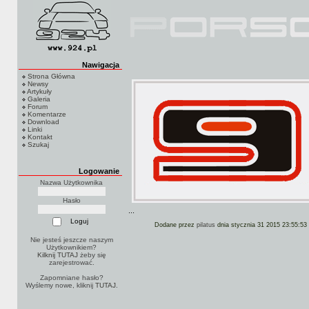
Nawigacja
Strona Główna
Newsy
Artykuły
Galeria
Forum
Komentarze
Download
Linki
Kontakt
Szukaj
Logowanie
Nazwa Użytkownika
Hasło
...
Dodane przez
pilatus
dnia stycznia 31 2015 23:55:53
Nie jesteś jeszcze naszym
Użytkownikiem?
Kilknij TUTAJ
żeby się
zarejestrować.
Zapomniane hasło?
Wyślemy nowe, kliknij
TUTAJ
.