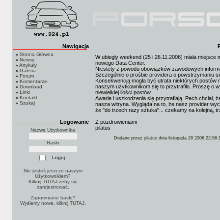
Nawigacja
Strona Główna
W ubiegły weekend (25 i 26.11.2006) miała miejsce m
Newsy
nowego Data Center.
Artykuły
Niestety z powodu obowiązków zawodowych informacj
Galeria
Szczególnie o prośbie providera o powstrzymaniu się
Forum
Konsekwencją mogła być utrata niektórych postów n
Komentarze
naszym użytkownikom się to przytrafiło. Proszę o w
Download
Linki
niewielkiej ilości postów.
Kontakt
Awarie i uszkodzenia się przytrafiają. Pech chciał,
Szukaj
nasza witryna. Wygląda na to, że nasz provider wyci
że "do trzech razy sztuka"... czekamy na kolejną, trz
Logowanie
Z pozdrowieniami
pilatus
Nazwa Użytkownika
Dodane przez
pilatus
dnia listopada 28 2006 22:56:
Hasło
Nie jesteś jeszcze naszym
Użytkownikiem?
Kilknij TUTAJ
żeby się
zarejestrować.
Zapomniane hasło?
Wyślemy nowe, kliknij
TUTAJ
.