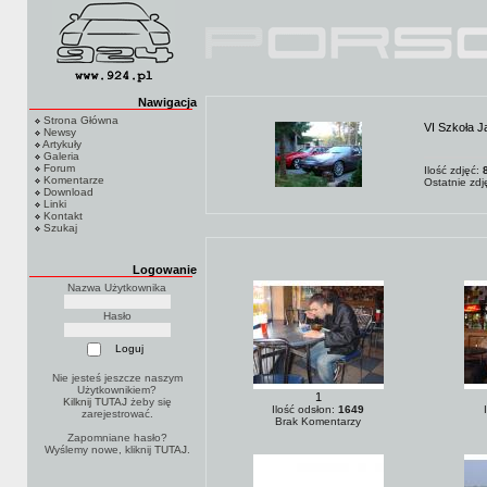
Nawigacja
Strona Główna
VI Szkoła J
Newsy
Artykuły
Galeria
Forum
Ilość zdjęć:
Komentarze
Ostatnie zd
Download
Linki
Kontakt
Szukaj
Logowanie
Nazwa Użytkownika
Hasło
Nie jesteś jeszcze naszym
Użytkownikiem?
1
Kilknij TUTAJ
żeby się
Ilość odsłon:
1649
zarejestrować.
Brak Komentarzy
Zapomniane hasło?
Wyślemy nowe, kliknij
TUTAJ
.