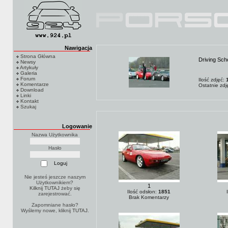
Nawigacja
Strona Główna
Driving Sch
Newsy
Artykuły
Galeria
Forum
Ilość zdjęć:
Komentarze
Ostatnie zd
Download
Linki
Kontakt
Szukaj
Logowanie
Nazwa Użytkownika
Hasło
Nie jesteś jeszcze naszym
Użytkownikiem?
1
Kilknij TUTAJ
żeby się
Ilość odsłon:
1851
zarejestrować.
Brak Komentarzy
Zapomniane hasło?
Wyślemy nowe, kliknij
TUTAJ
.