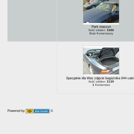
Park maszyn
Ilość odsłon:
1686
Brak Komentarzy
Specjalnie dla Was zdjęcie bagażnika 944 cabr
Ilość odsłon:
2139
1
Komentarz
Powered by
©