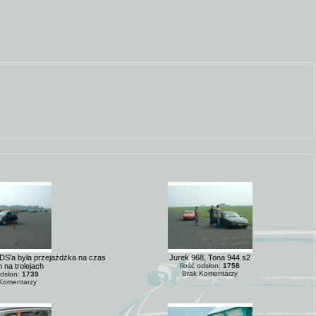
DS'a była przejażdżka na czas
Jurek 968, Tona 944 s2
 na trolejach
Ilość odsłon:
1758
Brak Komentarzy
odsłon:
1739
Komentarzy