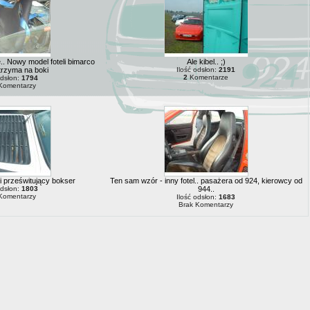
. Nowy model foteli bimarco
Ale kibel.. ;)
 trzyma na boki
Ilość odsłon:
2191
2
Komentarze
odsłon:
1794
Komentarzy
 i prześwitujący bokser
Ten sam wzór - inny fotel.. pasażera od 924, kierowcy od
odsłon:
1803
944..
Komentarzy
Ilość odsłon:
1683
Brak Komentarzy