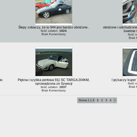
Ślepy zobaczy, że to 944 jest bardzo obniżone..
obniżone i odchudzone.
Ilość odsłon:
1824
świetnie
Brak Komentarzy
Ilość 
Brak 
io
Piękna i szybka perłowa 911 SC TARGA 204KM,
I jej kaczy kuper
sprowadzona ze Szwecji
Ilość 
Brak 
Ilość odsłon:
1837
Brak Komentarzy
Strona 1 z 4
1
2
3
4
>