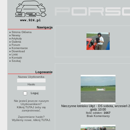
Nawigacja
Strona Główna
Newsy
Artykuły
Galeria
Forum
Komentarze
Download
Linki
Kontakt
Szukaj
Logowanie
Nazwa Użytkownika
Hasło
Nie jesteś jeszcze naszym
Użytkownikiem?
Nieczynne lotnisko Ułęż - DS sobota, wrzesień 
Kilknij TUTAJ
żeby się
godz.10:00
zarejestrować.
Ilość odsłon:
1667
Brak Komentarzy
Zapomniane hasło?
Wyślemy nowe, kliknij
TUTAJ
.