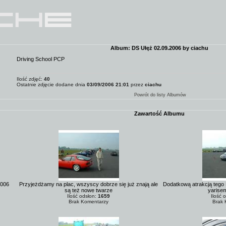
Album: DS Ułęż 02.09.2006 by ciachu
Driving School PCP
Ilość zdjęć:
40
Ostatnie zdjęcie dodane dnia
03/09/2006 21:01
przez
ciachu
Powrót do listy Albumów
Zawartość Albumu
2006
Przyjeżdżamy na plac, wszyscy dobrze się już znają ale
Dodatkową atrakcją tego 
są też nowe twarze
yarisem
Ilość odsłon:
1659
Ilość 
Brak Komentarzy
Brak 