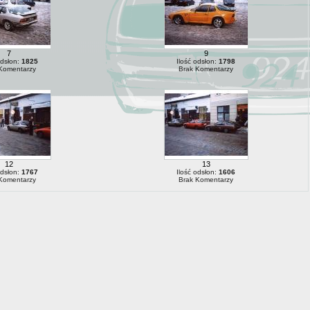
7
9
odsłon:
1825
Ilość odsłon:
1798
Komentarzy
Brak Komentarzy
12
13
odsłon:
1767
Ilość odsłon:
1606
Komentarzy
Brak Komentarzy