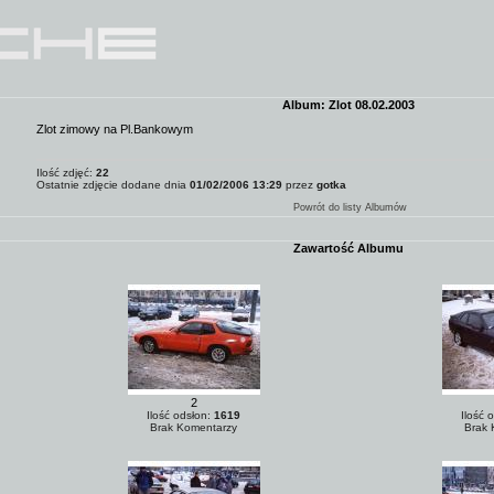
Album: Zlot 08.02.2003
Zlot zimowy na Pl.Bankowym
Ilość zdjęć:
22
Ostatnie zdjęcie dodane dnia
01/02/2006 13:29
przez
gotka
Powrót do listy Albumów
Zawartość Albumu
2
Ilość odsłon:
1619
Ilość 
Brak Komentarzy
Brak 