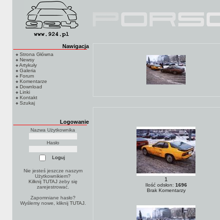
Nawigacja
Strona Główna
Newsy
Artykuły
Galeria
Forum
Komentarze
Download
Linki
Kontakt
Szukaj
Logowanie
Nazwa Użytkownika
Hasło
Nie jesteś jeszcze naszym
Użytkownikiem?
1
Kilknij TUTAJ
żeby się
Ilość odsłon:
1696
zarejestrować.
Brak Komentarzy
Zapomniane hasło?
Wyślemy nowe, kliknij
TUTAJ
.