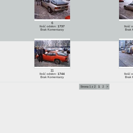
6
Ilość odsłon:
1737
Ilość 
Brak Komentarzy
Brak 
11
Ilość odsłon:
1744
Ilość 
Brak Komentarzy
Brak 
Strona 1 z 2
1
2
>