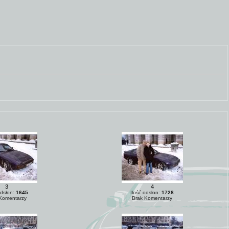
3
4
odsłon:
1645
Ilość odsłon:
1728
Komentarzy
Brak Komentarzy