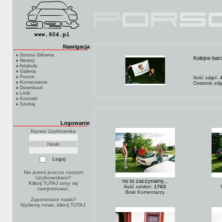
Nawigacja
Strona Główna
Kolejne bar
Newsy
Artykuły
Galeria
Forum
Ilość zdjęć:
Komentarze
Ostatnie zd
Download
Linki
Kontakt
Szukaj
Logowanie
Nazwa Użytkownika
Hasło
Nie jesteś jeszcze naszym
Użytkownikiem?
no to zaczynamy...
Kilknij TUTAJ
żeby się
Ilość odsłon:
1763
zarejestrować.
Brak Komentarzy
Zapomniane hasło?
Wyślemy nowe, kliknij
TUTAJ
.