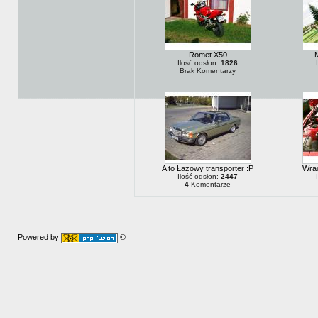
Romet X50
Ilość odsłon:
1826
Brak Komentarzy
A to Łazowy transporter :P
Wrac
Ilość odsłon:
2447
4
Komentarze
Powered by
©