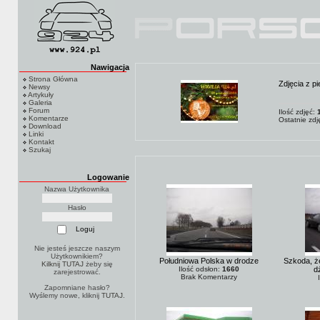
Nawigacja
Strona Główna
Zdjęcia z p
Newsy
Artykuły
Galeria
Forum
Ilość zdjęć:
Komentarze
Ostatnie zd
Download
Linki
Kontakt
Szukaj
Logowanie
Nazwa Użytkownika
Hasło
Nie jesteś jeszcze naszym
Użytkownikiem?
Południowa Polska w drodze
Szkoda, że
Kilknij TUTAJ
żeby się
Ilość odsłon:
1660
d
zarejestrować.
Brak Komentarzy
Zapomniane hasło?
Wyślemy nowe, kliknij
TUTAJ
.