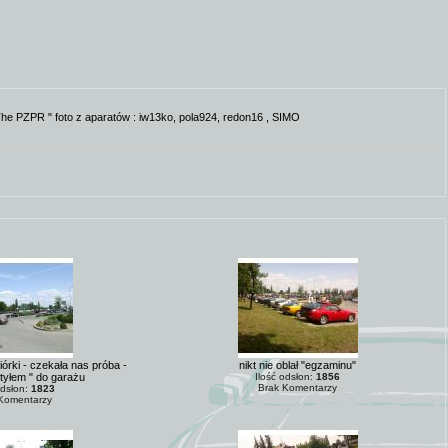
 The PZPR " foto z aparatów : iw13ko, pola924, redon16 , SIMO
iórki - czekała nas próba -
nikt nie oblał "egzaminu"
tyłem " do garażu
Ilość odsłon:
1856
Brak Komentarzy
odsłon:
1823
Komentarzy