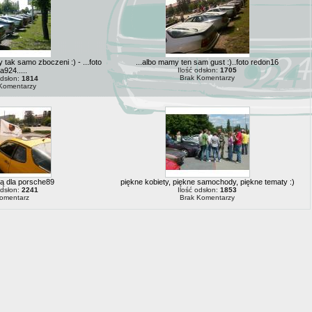
ak samo zboczeni :) - ...foto
...albo mamy ten sam gust :)..foto redon16
a924.....
Ilość odsłon:
1705
Brak Komentarzy
odsłon:
1814
Komentarzy
ą dla porsche89
piękne kobiety, piękne samochody, piękne tematy :)
odsłon:
2241
Ilość odsłon:
1853
omentarz
Brak Komentarzy