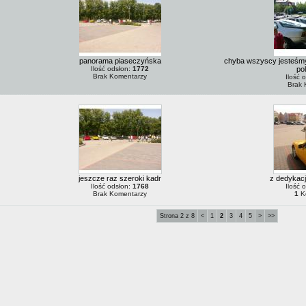
panorama piaseczyńska
chyba wszyscy jesteśmy t
Ilość odsłon:
1772
pol
Brak Komentarzy
Ilość 
Brak 
jeszcze raz szeroki kadr
z dedykacj
Ilość odsłon:
1768
Ilość 
Brak Komentarzy
1
K
Strona 2 z 8
<
1
2
3
4
5
>
>>