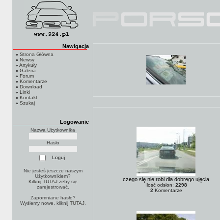
Nawigacja
Strona Główna
Newsy
Artykuły
Galeria
Forum
Komentarze
Download
Linki
Kontakt
Szukaj
Logowanie
Nazwa Użytkownika
Hasło
Nie jesteś jeszcze naszym
Użytkownikiem?
czego się nie robi dla dobrego ujęcia
Kilknij TUTAJ
żeby się
Ilość odsłon:
2298
zarejestrować.
2
Komentarze
Zapomniane hasło?
Wyślemy nowe, kliknij
TUTAJ
.