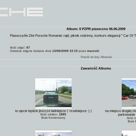
Album: II PZPR piaseczno 06.06.2009
Piaseczyńki Zlot Porsche Romantic rajd, piknik rodzinny, konkurs elegancji " Car Of
Ilość zdjęć:
87
Ostatnie zdjęcie dodane dnia
13/06/2009 15:15
przez
marecki
Powrót do listy Albumów
Zawartość Albumu
to ujecie będzie jeszcze ładniejsze ( i trudniejsze :) )
na miejscu drugiej zb
Ilość odsłon:
1885
parkowanie 
Brak Komentarzy
Ilość 
Brak 