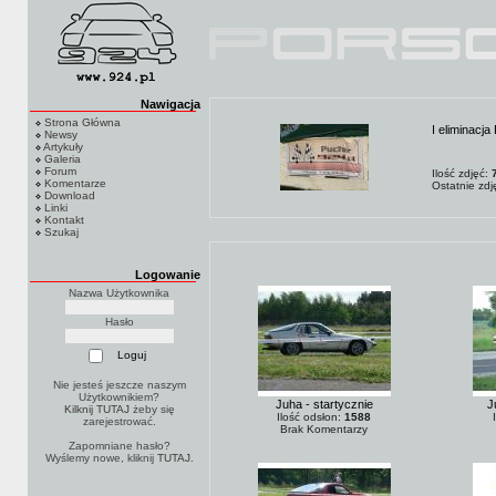
Nawigacja
Strona Główna
I eliminacj
Newsy
Artykuły
Galeria
Forum
Ilość zdjęć:
Komentarze
Ostatnie zd
Download
Linki
Kontakt
Szukaj
Logowanie
Nazwa Użytkownika
Hasło
Nie jesteś jeszcze naszym
Użytkownikiem?
Juha - startycznie
J
Kilknij TUTAJ
żeby się
Ilość odsłon:
1588
zarejestrować.
Brak Komentarzy
Zapomniane hasło?
Wyślemy nowe, kliknij
TUTAJ
.