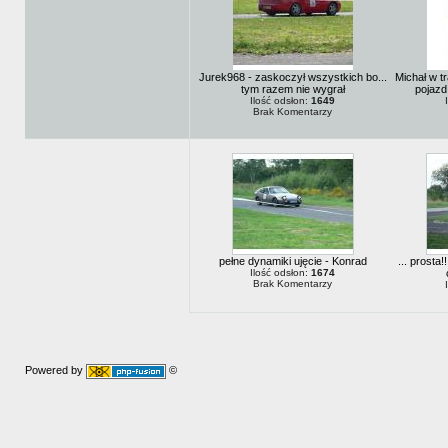
Jurek968 - zaskoczył wszystkich bo...
Michał w t
tym razem nie wygrał
pojazd
Ilość odsłon:
1649
Brak Komentarzy
pełne dynamiki ujęcie - Konrad
... prosta
Ilość odsłon:
1674
Brak Komentarzy
Powered by
©