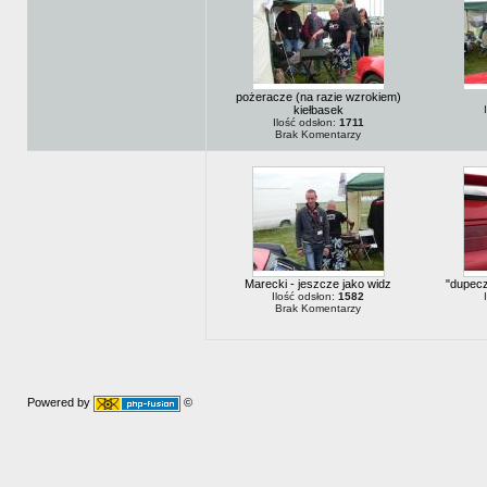
pożeracze (na razie wzrokiem)
kiełbasek
Ilość odsłon:
1711
Brak Komentarzy
Marecki - jeszcze jako widz
"dupeczk
Ilość odsłon:
1582
Brak Komentarzy
Powered by
©