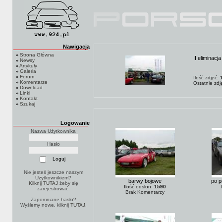
Nawigacja
Strona Główna
II eliminacj
Newsy
Artykuły
Galeria
Forum
Ilość zdjęć:
Komentarze
Ostatnie zd
Download
Linki
Kontakt
Szukaj
Logowanie
Nazwa Użytkownika
Hasło
Nie jesteś jeszcze naszym
Użytkownikiem?
barwy bojowe
po p
Kilknij TUTAJ
żeby się
Ilość odsłon:
1590
zarejestrować.
Brak Komentarzy
Zapomniane hasło?
Wyślemy nowe, kliknij
TUTAJ
.