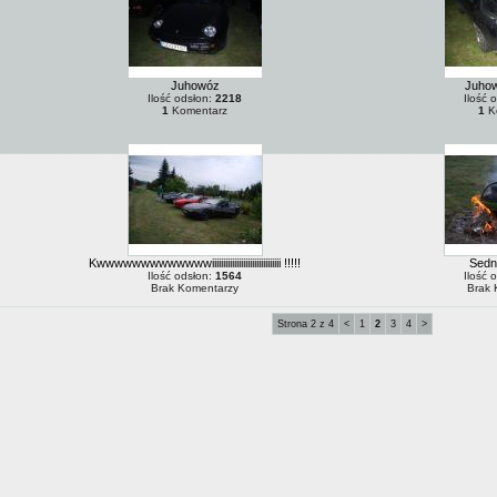
Juhowóz
Juho
Ilość odsłon:
2218
Ilość 
1
Komentarz
1
K
Kwwwwwwwwwwwwwiiiiiiiiiiiiiiiiiiiiiiiiiiiiiii !!!!!
Sedn
Ilość odsłon:
1564
Ilość 
Brak Komentarzy
Brak 
Strona 2 z 4
<
1
2
3
4
>