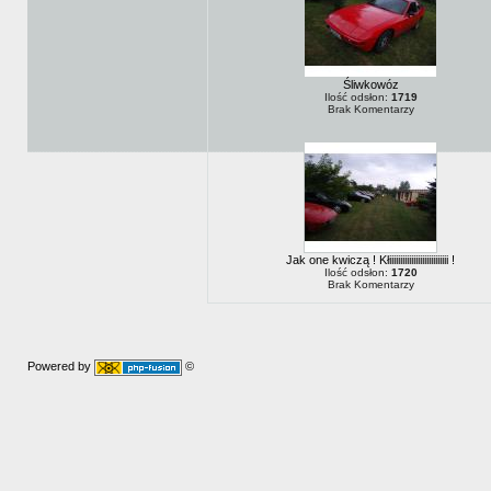
Śliwkowóz
Ilość odsłon:
1719
Brak Komentarzy
Jak one kwiczą ! Kłiiiiiiiiiiiiiiiiiiiiiiiiiii !
Ilość odsłon:
1720
Brak Komentarzy
Powered by
©