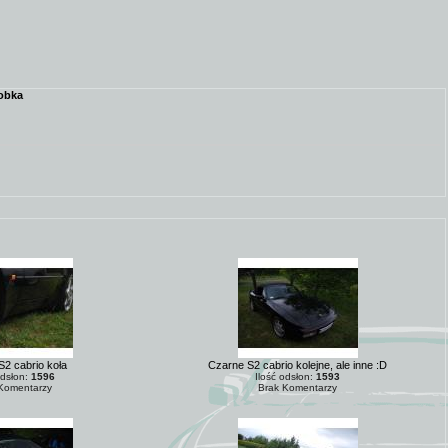
obka
2 cabrio koła
Czarne S2 cabrio kolejne, ale inne :D
odsłon:
1596
Ilość odsłon:
1593
Komentarzy
Brak Komentarzy