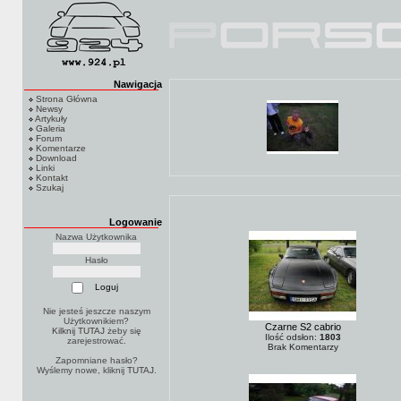
Nawigacja
Strona Główna
Newsy
Artykuły
Galeria
Forum
Komentarze
Download
Linki
Kontakt
Szukaj
Logowanie
Nazwa Użytkownika
Hasło
Nie jesteś jeszcze naszym
Użytkownikiem?
Czarne S2 cabrio
Kilknij TUTAJ
żeby się
Ilość odsłon:
1803
zarejestrować.
Brak Komentarzy
Zapomniane hasło?
Wyślemy nowe, kliknij
TUTAJ
.