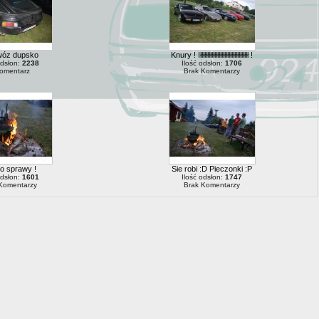
wóz dupsko
Knury ! Iłłłłłłłłłłłłłłłłłłłłłłłłłłłłłłłłłł !
odsłon:
2238
Ilość odsłon:
1706
omentarz
Brak Komentarzy
o sprawy !
Sie robi :D Pieczonki :P
odsłon:
1601
Ilość odsłon:
1747
Komentarzy
Brak Komentarzy