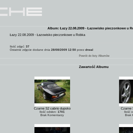
Album: Łazy 22.08.2009 - Łazowisko pieczonkowe u R
Łazy 22.08.2009 - Łazowisko pieczonkowe u Robka
Ilość zdjęć:
37
Ostatnie zdjęcie dodane dnia
28/08/2009 12:50
przez
drwal
Powrót do listy Albumów
Zawartość Albumu
Czarne S2 cabrio dupsko
Czarne S
Ilość odsłon:
1701
Ilość 
Brak Komentarzy
Brak 