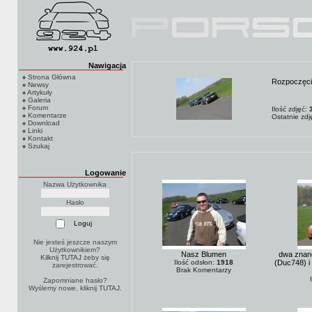
Nawigacja
Strona Główna
Rozpoczęcie
Newsy
Artykuły
Galeria
Forum
Ilość zdjęć:
Komentarze
Ostatnie zd
Download
Linki
Kontakt
Szukaj
Logowanie
Nazwa Użytkownika
Hasło
Nie jesteś jeszcze naszym
Użytkownikiem?
Nasz Blumen
dwa znane
Kilknij TUTAJ
żeby się
Ilość odsłon:
1918
(Duc748) i
zarejestrować.
Brak Komentarzy
Zapomniane hasło?
Wyślemy nowe, kliknij
TUTAJ
.