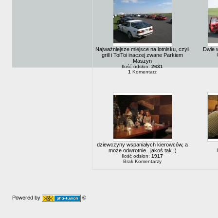
Najważniejsze miejsce na lotnisku, czyli
Dwie 
grill i ToiToi inaczej zwane Parkiem
Maszyn
Ilość odsłon:
2631
1
Komentarz
dziewczyny wspaniałych kierowców, a
może odwrotnie.. jakoś tak ;)
Ilość odsłon:
1917
Brak Komentarzy
Powered by
©