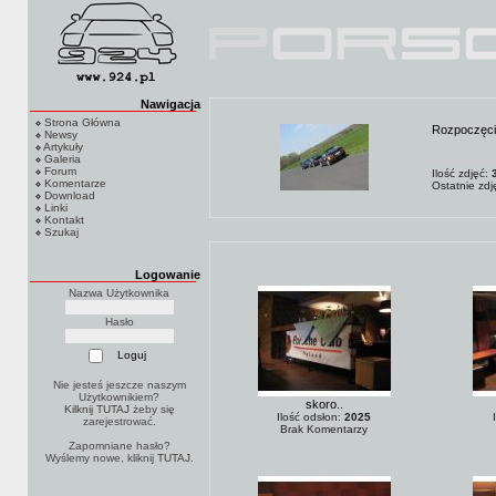
Nawigacja
Strona Główna
Rozpoczęcie
Newsy
Artykuły
Galeria
Forum
Ilość zdjęć:
Komentarze
Ostatnie zd
Download
Linki
Kontakt
Szukaj
Logowanie
Nazwa Użytkownika
Hasło
Nie jesteś jeszcze naszym
Użytkownikiem?
skoro..
Kilknij TUTAJ
żeby się
Ilość odsłon:
2025
zarejestrować.
Brak Komentarzy
Zapomniane hasło?
Wyślemy nowe, kliknij
TUTAJ
.