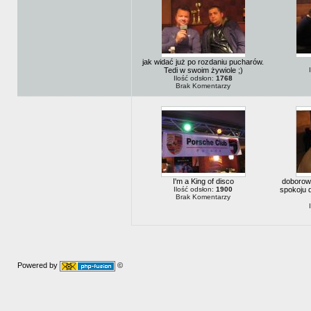
jak widać już po rozdaniu pucharów.
Tedi w swoim żywiole ;)
Ilość odsłon:
1768
Brak Komentarzy
I'm a King of disco
doborow
Ilość odsłon:
1900
spokoju d
Brak Komentarzy
Powered by
©