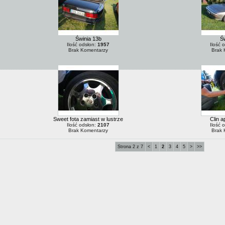
Świnia 13b
Św
Ilość odsłon:
1957
Ilość 
Brak Komentarzy
Brak 
Sweet fota zamiast w lustrze
Clin a
Ilość odsłon:
2107
Ilość 
Brak Komentarzy
Brak 
Strona 2 z 7
<
1
2
3
4
5
>
>>