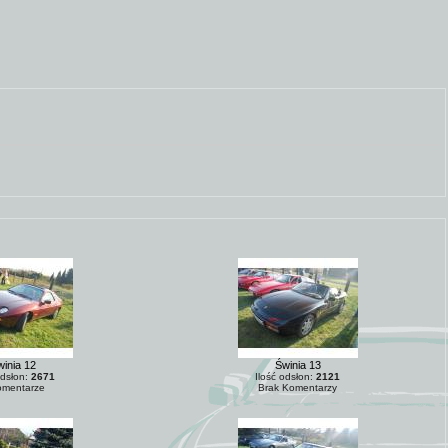
inia 12
Świnia 13
odsłon:
2671
Ilość odsłon:
2121
mentarze
Brak Komentarzy