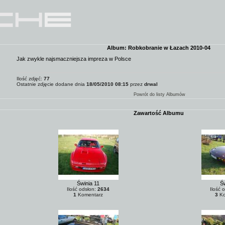
Album: Robkobranie w Łazach 2010-04
Jak zwykle najsmaczniejsza impreza w Polsce
Ilość zdjęć:
77
Ostatnie zdjęcie dodane dnia
18/05/2010 08:15
przez
drwal
Powrót do listy Albumów
Zawartość Albumu
Świnia 11
Św
Ilość odsłon:
2634
Ilość 
1
Komentarz
3
Ko