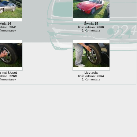
inia 14
Świnia 15
odsłon:
2041
Ilość odsłon:
2666
Komentarzy
1
Komentarz
p maj kloset
Licytacja
odsłon:
2269
Ilość odsłon:
2564
Komentarzy
1
Komentarz