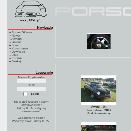
Nawigacja
Strona Główna
Newsy
Artykuły
Galeria
Forum
Komentarze
Download
Linki
Kontakt
Szukaj
Logowanie
Nazwa Użytkownika
Hasło
Nie jesteś jeszcze naszym
Użytkownikiem?
Świnia 10a
Kilknij TUTAJ
żeby się
Ilość odsłon:
2082
zarejestrować.
Brak Komentarzy
Zapomniane hasło?
Wyślemy nowe, kliknij
TUTAJ
.