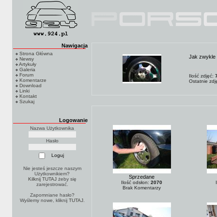
Nawigacja
Strona Główna
Jak zwykle
Newsy
Artykuły
Galeria
Forum
Ilość zdjęć:
Komentarze
Ostatnie zd
Download
Linki
Kontakt
Szukaj
Logowanie
Nazwa Użytkownika
Hasło
Nie jesteś jeszcze naszym
Użytkownikiem?
Sprzedane
Kilknij TUTAJ
żeby się
Ilość odsłon:
2070
zarejestrować.
Brak Komentarzy
Zapomniane hasło?
Wyślemy nowe, kliknij
TUTAJ
.