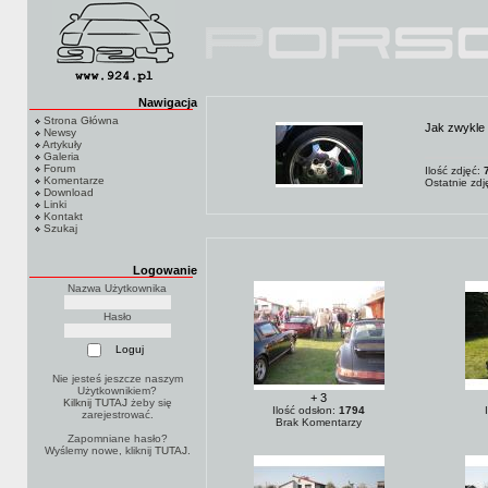
Nawigacja
Strona Główna
Jak zwykle
Newsy
Artykuły
Galeria
Forum
Ilość zdjęć:
Komentarze
Ostatnie zd
Download
Linki
Kontakt
Szukaj
Logowanie
Nazwa Użytkownika
Hasło
Nie jesteś jeszcze naszym
Użytkownikiem?
+ 3
Kilknij TUTAJ
żeby się
Ilość odsłon:
1794
zarejestrować.
Brak Komentarzy
Zapomniane hasło?
Wyślemy nowe, kliknij
TUTAJ
.