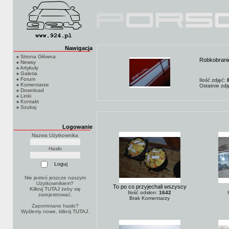
Nawigacja
Strona Główna
Robkobrani
Newsy
Artykuły
Galeria
Forum
Ilość zdjęć:
Komentarze
Ostatnie zd
Download
Linki
Kontakt
Szukaj
Logowanie
Nazwa Użytkownika
Hasło
Nie jesteś jeszcze naszym
Użytkownikiem?
To po co przyjechali wszyscy
Kilknij TUTAJ
żeby się
Ilość odsłon:
1642
zarejestrować.
Brak Komentarzy
Zapomniane hasło?
Wyślemy nowe, kliknij
TUTAJ
.