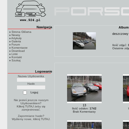
Nawigacja
Album:
Strona Główna
deszczowy 
Newsy
Artykuły
Galeria
Forum
Ilość zdjęć:
Komentarze
Ostatnie zd
Download
Linki
Kontakt
Szukaj
Logowanie
Nazwa Użytkownika
Hasło
Nie jesteś jeszcze naszym
Użytkownikiem?
13
Kilknij TUTAJ
żeby się
Ilość odsłon:
1742
zarejestrować.
Brak Komentarzy
Zapomniane hasło?
Wyślemy nowe, kliknij
TUTAJ
.