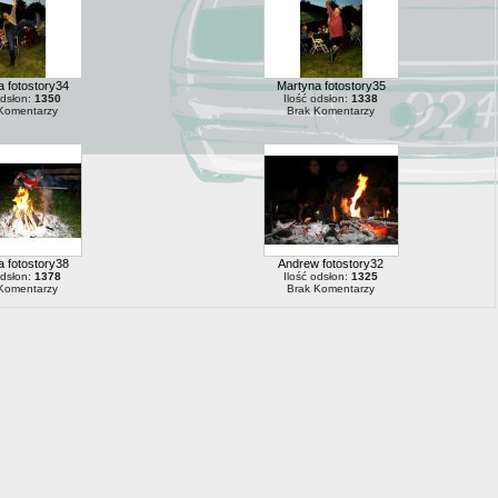
 fotostory34
Martyna fotostory35
odsłon:
1350
Ilość odsłon:
1338
Komentarzy
Brak Komentarzy
 fotostory38
Andrew fotostory32
odsłon:
1378
Ilość odsłon:
1325
Komentarzy
Brak Komentarzy