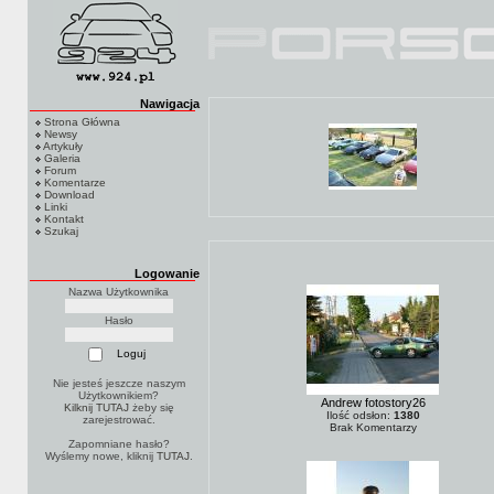
Nawigacja
Strona Główna
Newsy
Artykuły
Galeria
Forum
Komentarze
Download
Linki
Kontakt
Szukaj
Logowanie
Nazwa Użytkownika
Hasło
Nie jesteś jeszcze naszym
Użytkownikiem?
Andrew fotostory26
Kilknij TUTAJ
żeby się
Ilość odsłon:
1380
zarejestrować.
Brak Komentarzy
Zapomniane hasło?
Wyślemy nowe, kliknij
TUTAJ
.