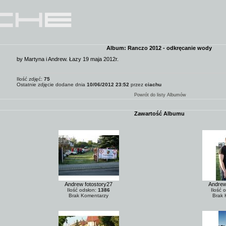
Album: Ranczo 2012 - odkręcanie wody
by Martyna i Andrew. Łazy 19 maja 2012r.
Ilość zdjęć:
75
Ostatnie zdjęcie dodane dnia
10/06/2012 23:52
przez
ciachu
Powrót do listy Albumów
Zawartość Albumu
Andrew fotostory27
Andrew
Ilość odsłon:
1386
Ilość 
Brak Komentarzy
Brak 