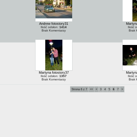
Andrew fotostory31
Martyna
Ilość odsłon:
1414
Ilość 
Brak Komentarzy
Brak 
Martyna fotostory37
Martyna
Ilość odsłon:
1357
Ilość 
Brak Komentarzy
Brak 
Strona 6 z 7
<<
<
3
4
5
6
7
>