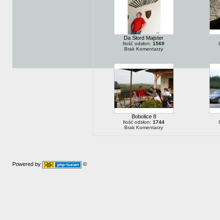
Da Słord Majster
Ilość odsłon:
1569
Brak Komentarzy
Bobolice 8
Ilość odsłon:
1744
Brak Komentarzy
Powered by
©