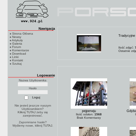
Nawigacja
Strona Główna
Tradycyjne 
Newsy
Artykuły
Galeria
Forum
Ilość zdjęć:
Komentarze
Ostatnie zd
Download
Linki
Kontakt
Szukaj
Logowanie
Nazwa Użytkownika
Hasło
Nie jesteś jeszcze naszym
Użytkownikiem?
pejperwju
Gdyba
Kilknij TUTAJ
żeby się
Ilość odsłon:
1568
zarejestrować.
Brak Komentarzy
Zapomniane hasło?
Wyślemy nowe, kliknij
TUTAJ
.