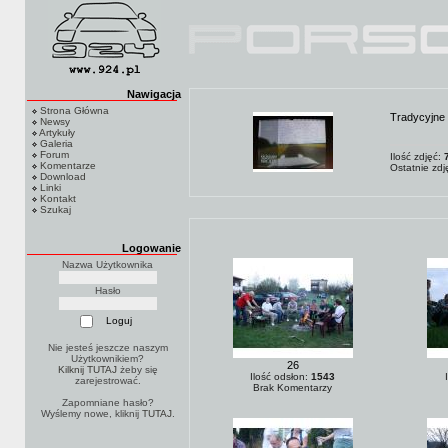
Nawigacja
Strona Główna
Tradycyjne 
Newsy
Artykuły
Galeria
Forum
Ilość zdjęć:
Komentarze
Ostatnie zd
Download
Linki
Kontakt
Szukaj
Logowanie
Nazwa Użytkownika
Hasło
Nie jesteś jeszcze naszym
Użytkownikiem?
26
Kilknij TUTAJ
żeby się
Ilość odsłon:
1543
zarejestrować.
Brak Komentarzy
Zapomniane hasło?
Wyślemy nowe, kliknij
TUTAJ
.