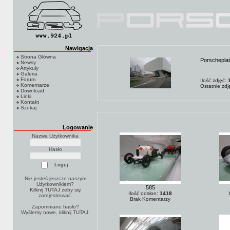
Nawigacja
Strona Główna
Porschepla
Newsy
Artykuły
Galeria
Forum
Ilość zdjęć:
Komentarze
Ostatnie zd
Download
Linki
Kontakt
Szukaj
Logowanie
Nazwa Użytkownika
Hasło
Nie jesteś jeszcze naszym
Użytkownikiem?
585
Kilknij TUTAJ
żeby się
Ilość odsłon:
1418
zarejestrować.
Brak Komentarzy
Zapomniane hasło?
Wyślemy nowe, kliknij
TUTAJ
.