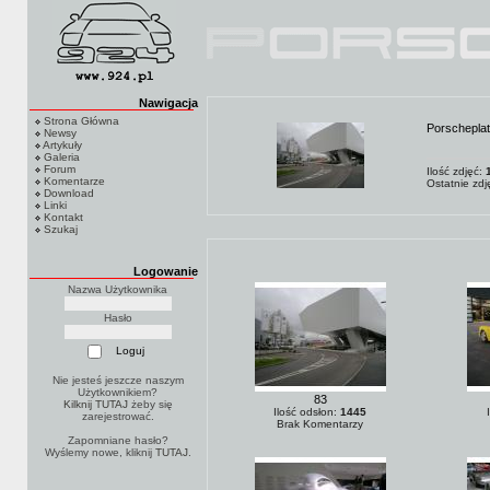
Nawigacja
Strona Główna
Porschepla
Newsy
Artykuły
Galeria
Forum
Ilość zdjęć:
Komentarze
Ostatnie zd
Download
Linki
Kontakt
Szukaj
Logowanie
Nazwa Użytkownika
Hasło
Nie jesteś jeszcze naszym
Użytkownikiem?
83
Kilknij TUTAJ
żeby się
Ilość odsłon:
1445
zarejestrować.
Brak Komentarzy
Zapomniane hasło?
Wyślemy nowe, kliknij
TUTAJ
.