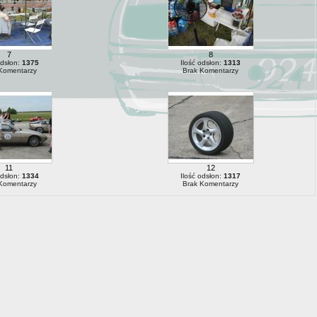
7
8
odsłon:
1375
Ilość odsłon:
1313
Komentarzy
Brak Komentarzy
11
12
odsłon:
1334
Ilość odsłon:
1317
Komentarzy
Brak Komentarzy