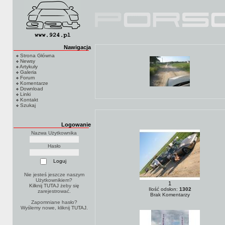
Nawigacja
Strona Główna
Newsy
Artykuły
Galeria
Forum
Komentarze
Download
Linki
Kontakt
Szukaj
Logowanie
Nazwa Użytkownika
Hasło
Nie jesteś jeszcze naszym
Użytkownikiem?
1
Kilknij TUTAJ
żeby się
Ilość odsłon:
1302
zarejestrować.
Brak Komentarzy
Zapomniane hasło?
Wyślemy nowe, kliknij
TUTAJ
.