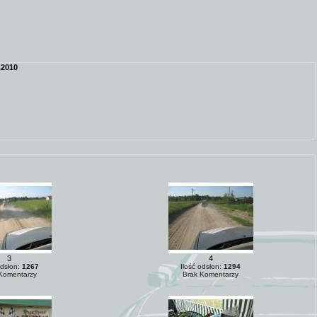
.2010
3
4
odsłon:
1267
Ilość odsłon:
1294
Komentarzy
Brak Komentarzy