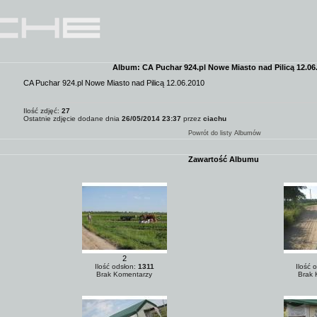
Album: CA Puchar 924.pl Nowe Miasto nad Pilicą 12.06
CA Puchar 924.pl Nowe Miasto nad Pilicą 12.06.2010
Ilość zdjęć:
27
Ostatnie zdjęcie dodane dnia
26/05/2014 23:37
przez
ciachu
Powrót do listy Albumów
Zawartość Albumu
2
Ilość odsłon:
1311
Ilość 
Brak Komentarzy
Brak 