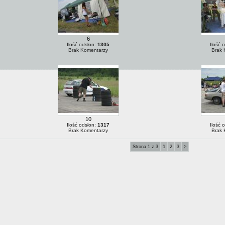
6
Ilość odsłon:
1305
Ilość 
Brak Komentarzy
Brak 
10
Ilość odsłon:
1317
Ilość 
Brak Komentarzy
Brak 
Strona 1 z 3
1
2
3
>