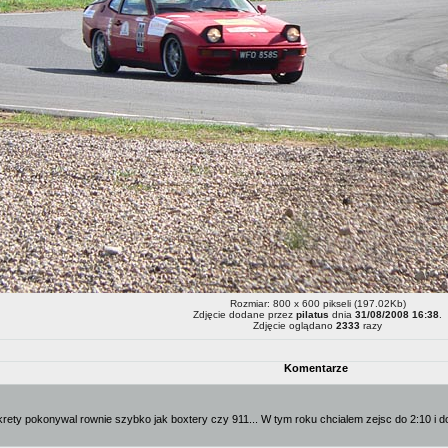
Rozmiar: 800 x 600 pikseli (197.02Kb)
Zdjęcie dodane przez
pilatus
dnia
31/08/2008 16:38
.
Zdjęcie oglądano
2333
razy
Komentarze
 Zakrety pokonywal rownie szybko jak boxtery czy 911... W tym roku chcialem zejsc do 2:10 i 