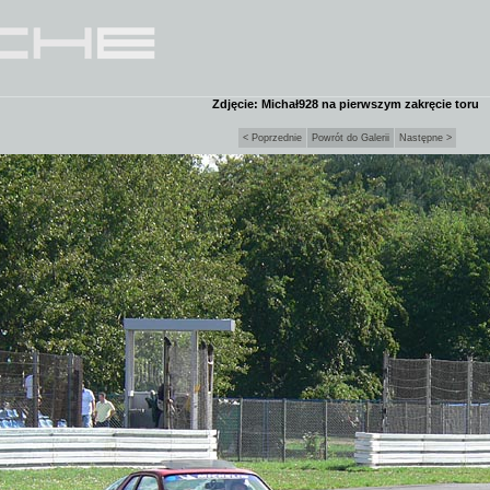
Zdjęcie: Michał928 na pierwszym zakręcie toru
< Poprzednie
Powrót do Galerii
Następne >