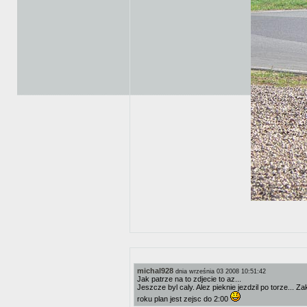
michal928
dnia września 03 2008 10:51:42
Jak patrze na to zdjecie to az...
Jeszcze byl caly. Alez pieknie jezdzil po torze...
roku plan jest zejsc do 2:00