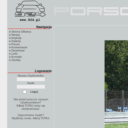
Nawigacja
Strona Główna
Newsy
Artykuły
Galeria
Forum
Komentarze
Download
Linki
Kontakt
Szukaj
Logowanie
Nazwa Użytkownika
Hasło
Nie jesteś jeszcze naszym
Użytkownikiem?
Kilknij TUTAJ
żeby się
zarejestrować.
Zapomniane hasło?
Wyślemy nowe, kliknij
TUTAJ
.