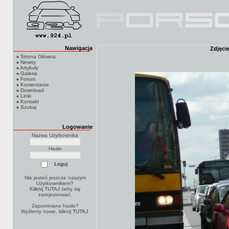
Nawigacja
Zdjęci
Strona Główna
Newsy
Artykuły
Galeria
Forum
Komentarze
Download
Linki
Kontakt
Szukaj
Logowanie
Nazwa Użytkownika
Hasło
Nie jesteś jeszcze naszym
Użytkownikiem?
Kilknij TUTAJ
żeby się
zarejestrować.
Zapomniane hasło?
Wyślemy nowe, kliknij
TUTAJ
.