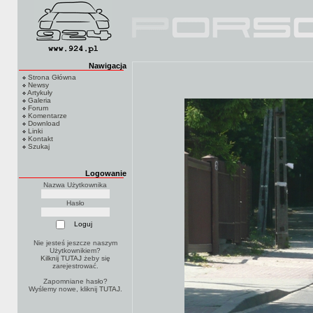
Nawigacja
Strona Główna
Newsy
Artykuły
Galeria
Forum
Komentarze
Download
Linki
Kontakt
Szukaj
Logowanie
Nazwa Użytkownika
Hasło
Nie jesteś jeszcze naszym
Użytkownikiem?
Kilknij TUTAJ
żeby się
zarejestrować.
Zapomniane hasło?
Wyślemy nowe, kliknij
TUTAJ
.