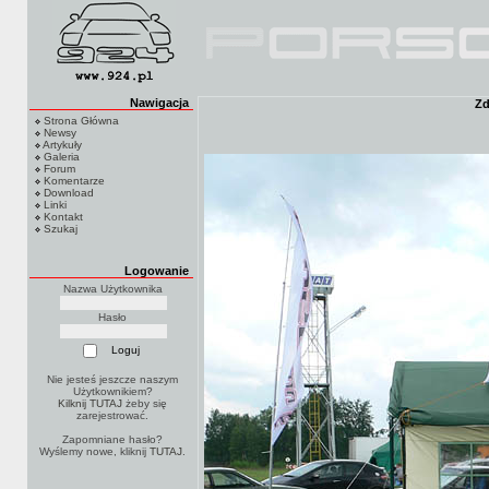
Nawigacja
Zd
Strona Główna
Newsy
Artykuły
Galeria
Forum
Komentarze
Download
Linki
Kontakt
Szukaj
Logowanie
Nazwa Użytkownika
Hasło
Nie jesteś jeszcze naszym
Użytkownikiem?
Kilknij TUTAJ
żeby się
zarejestrować.
Zapomniane hasło?
Wyślemy nowe, kliknij
TUTAJ
.