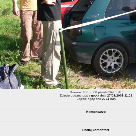
Rozmiar: 800 x 600 pikseli (264.55Kb)
Zdjęcie dodane przez
gotka
dnia
27/08/2009 11:01
.
Zdjęcie oglądano
2294
razy
Komentarze
Dodaj komentarz