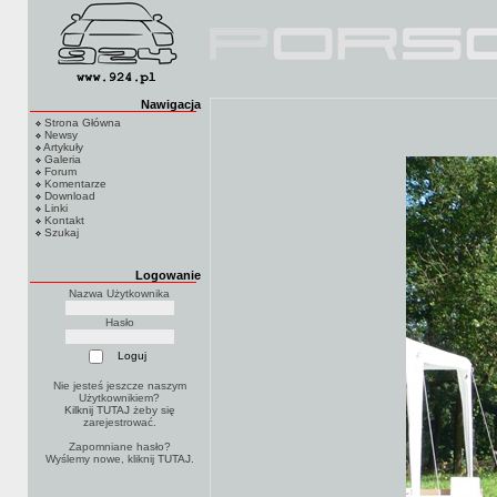
Nawigacja
Strona Główna
Newsy
Artykuły
Galeria
Forum
Komentarze
Download
Linki
Kontakt
Szukaj
Logowanie
Nazwa Użytkownika
Hasło
Nie jesteś jeszcze naszym
Użytkownikiem?
Kilknij TUTAJ
żeby się
zarejestrować.
Zapomniane hasło?
Wyślemy nowe, kliknij
TUTAJ
.