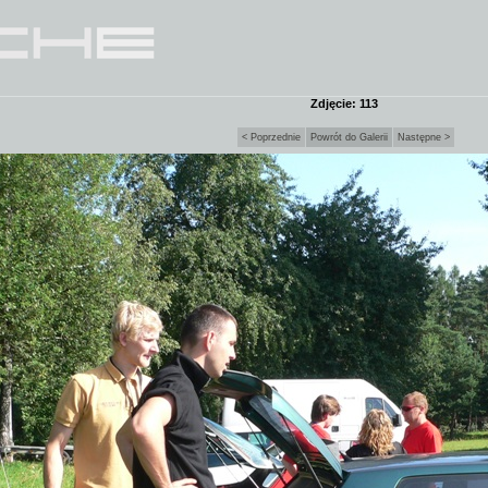
Zdjęcie: 113
< Poprzednie
Powrót do Galerii
Następne >