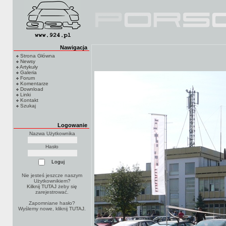
Nawigacja
Strona Główna
Newsy
Artykuły
Galeria
Forum
Komentarze
Download
Linki
Kontakt
Szukaj
Logowanie
Nazwa Użytkownika
Hasło
Nie jesteś jeszcze naszym
Użytkownikiem?
Kilknij TUTAJ
żeby się
zarejestrować.
Zapomniane hasło?
Wyślemy nowe, kliknij
TUTAJ
.