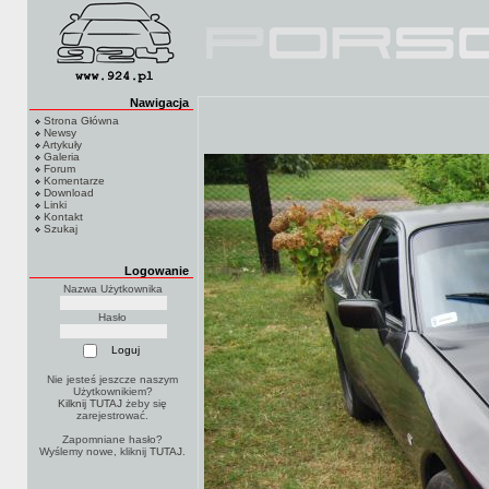
Nawigacja
Strona Główna
Newsy
Artykuły
Galeria
Forum
Komentarze
Download
Linki
Kontakt
Szukaj
Logowanie
Nazwa Użytkownika
Hasło
Nie jesteś jeszcze naszym
Użytkownikiem?
Kilknij TUTAJ
żeby się
zarejestrować.
Zapomniane hasło?
Wyślemy nowe, kliknij
TUTAJ
.