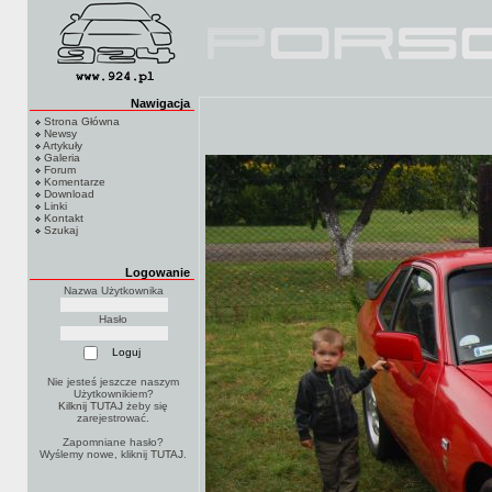
Nawigacja
Strona Główna
Newsy
Artykuły
Galeria
Forum
Komentarze
Download
Linki
Kontakt
Szukaj
Logowanie
Nazwa Użytkownika
Hasło
Nie jesteś jeszcze naszym
Użytkownikiem?
Kilknij TUTAJ
żeby się
zarejestrować.
Zapomniane hasło?
Wyślemy nowe, kliknij
TUTAJ
.