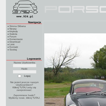
Nawigacja
Strona Główna
Newsy
Artykuły
Galeria
Forum
Komentarze
Download
Linki
Kontakt
Szukaj
Logowanie
Nazwa Użytkownika
Hasło
Nie jesteś jeszcze naszym
Użytkownikiem?
Kilknij TUTAJ
żeby się
zarejestrować.
Zapomniane hasło?
Wyślemy nowe, kliknij
TUTAJ
.