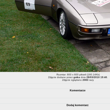
Rozmiar: 800 x 600 pikseli (160.14Kb)
Zdjęcie dodane przez
gotka
dnia
28/03/2010 19:40
.
Zdjęcie oglądano
2083
razy
Komentarze
Dodaj komentarz