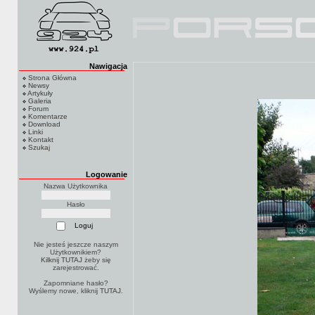
Nawigacja
Strona Główna
Newsy
Artykuły
Galeria
Forum
Komentarze
Download
Linki
Kontakt
Szukaj
Logowanie
Nazwa Użytkownika
Hasło
Nie jesteś jeszcze naszym
Użytkownikiem?
Kilknij TUTAJ
żeby się
zarejestrować.
Zapomniane hasło?
Wyślemy nowe, kliknij
TUTAJ
.