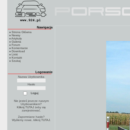
Nawigacja
Strona Główna
Newsy
Artykuły
Galeria
Forum
Komentarze
Download
Linki
Kontakt
Szukaj
Logowanie
Nazwa Użytkownika
Hasło
Nie jesteś jeszcze naszym
Użytkownikiem?
Kilknij TUTAJ
żeby się
zarejestrować.
Zapomniane hasło?
Wyślemy nowe, kliknij
TUTAJ
.