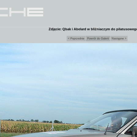
Zdjęcie: Qbak i Abelard w bliżniaczym do pilatusoweg
< Poprzednie
Powrót do Galerii
Następne >