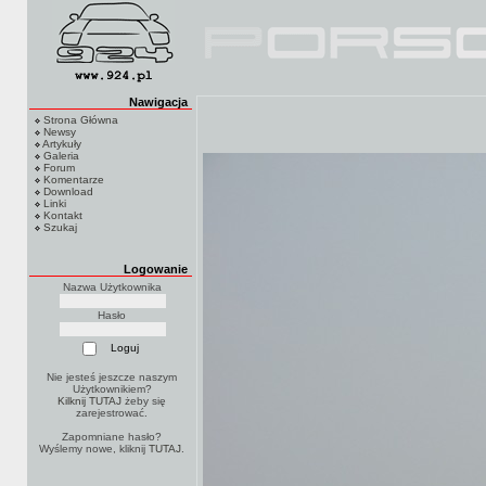
Nawigacja
Strona Główna
Newsy
Artykuły
Galeria
Forum
Komentarze
Download
Linki
Kontakt
Szukaj
Logowanie
Nazwa Użytkownika
Hasło
Nie jesteś jeszcze naszym
Użytkownikiem?
Kilknij TUTAJ
żeby się
zarejestrować.
Zapomniane hasło?
Wyślemy nowe, kliknij
TUTAJ
.