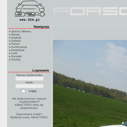
Nawigacja
Strona Główna
Newsy
Artykuły
Galeria
Forum
Komentarze
Download
Linki
Kontakt
Szukaj
Logowanie
Nazwa Użytkownika
Hasło
Nie jesteś jeszcze naszym
Użytkownikiem?
Kilknij TUTAJ
żeby się
zarejestrować.
Zapomniane hasło?
Wyślemy nowe, kliknij
TUTAJ
.