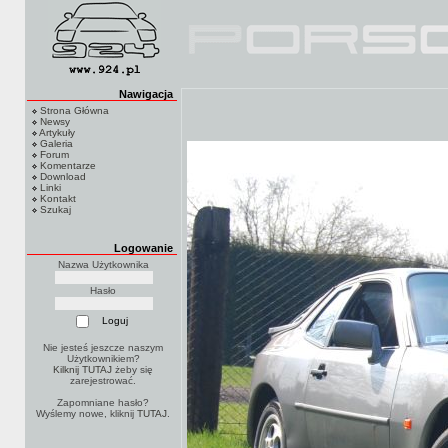
Nawigacja
Strona Główna
Newsy
Artykuły
Galeria
Forum
Komentarze
Download
Linki
Kontakt
Szukaj
Logowanie
Nazwa Użytkownika
Hasło
Nie jesteś jeszcze naszym
Użytkownikiem?
Kilknij TUTAJ
żeby się
zarejestrować.
Zapomniane hasło?
Wyślemy nowe, kliknij
TUTAJ
.