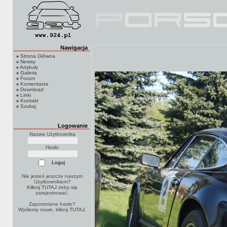
Nawigacja
Strona Główna
Newsy
Artykuły
Galeria
Forum
Komentarze
Download
Linki
Kontakt
Szukaj
Logowanie
Nazwa Użytkownika
Hasło
Nie jesteś jeszcze naszym
Użytkownikiem?
Kilknij TUTAJ
żeby się
zarejestrować.
Zapomniane hasło?
Wyślemy nowe, kliknij
TUTAJ
.