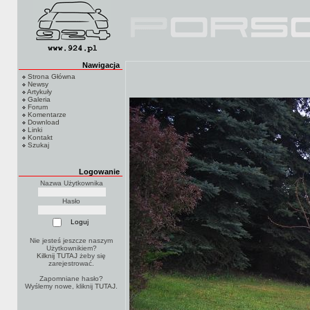
Nawigacja
Strona Główna
Newsy
Artykuły
Galeria
Forum
Komentarze
Download
Linki
Kontakt
Szukaj
Logowanie
Nazwa Użytkownika
Hasło
Nie jesteś jeszcze naszym
Użytkownikiem?
Kilknij TUTAJ
żeby się
zarejestrować.
Zapomniane hasło?
Wyślemy nowe, kliknij
TUTAJ
.