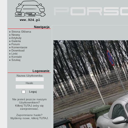
Nawigacja
Strona Główna
Newsy
Artykuły
Galeria
Forum
Komentarze
Download
Linki
Kontakt
Szukaj
Logowanie
Nazwa Użytkownika
Hasło
Nie jesteś jeszcze naszym
Użytkownikiem?
Kilknij TUTAJ
żeby się
zarejestrować.
Zapomniane hasło?
Wyślemy nowe, kliknij
TUTAJ
.