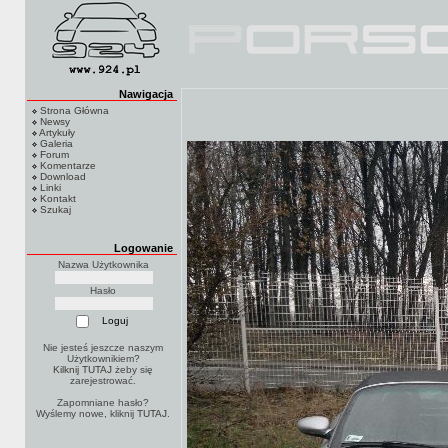
Nawigacja
Strona Główna
Newsy
Artykuły
Galeria
Forum
Komentarze
Download
Linki
Kontakt
Szukaj
Logowanie
Nazwa Użytkownika
Hasło
Nie jesteś jeszcze naszym
Użytkownikiem?
Kilknij TUTAJ
żeby się
zarejestrować.
Zapomniane hasło?
Wyślemy nowe, kliknij
TUTAJ
.