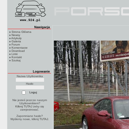
Nawigacja
Strona Główna
Newsy
Artykuły
Galeria
Forum
Komentarze
Download
Linki
Kontakt
Szukaj
Logowanie
Nazwa Użytkownika
Hasło
Nie jesteś jeszcze naszym
Użytkownikiem?
Kilknij TUTAJ
żeby się
zarejestrować.
Zapomniane hasło?
Wyślemy nowe, kliknij
TUTAJ
.