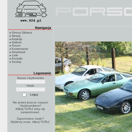
Nawigacja
Strona Główna
Newsy
Artykuły
Galeria
Forum
Komentarze
Download
Linki
Kontakt
Szukaj
Logowanie
Nazwa Użytkownika
Hasło
Nie jesteś jeszcze naszym
Użytkownikiem?
Kilknij TUTAJ
żeby się
zarejestrować.
Zapomniane hasło?
Wyślemy nowe, kliknij
TUTAJ
.