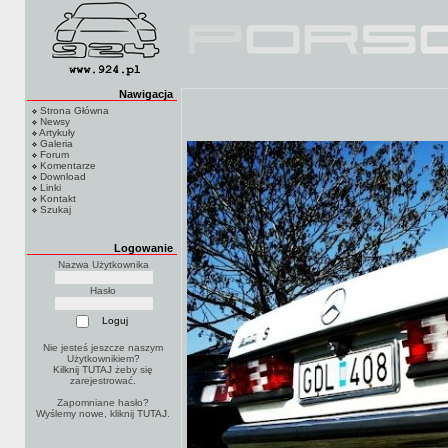
Nawigacja
Strona Główna
Newsy
Artykuły
Galeria
Forum
Komentarze
Download
Linki
Kontakt
Szukaj
Logowanie
Nazwa Użytkownika
Hasło
Nie jesteś jeszcze naszym
Użytkownikiem?
Kilknij TUTAJ
żeby się
zarejestrować.
Zapomniane hasło?
Wyślemy nowe, kliknij
TUTAJ
.