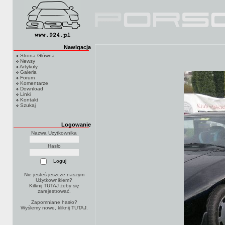
Nawigacja
Strona Główna
Newsy
Artykuły
Galeria
Forum
Komentarze
Download
Linki
Kontakt
Szukaj
Logowanie
Nazwa Użytkownika
Hasło
Nie jesteś jeszcze naszym
Użytkownikiem?
Kilknij TUTAJ
żeby się
zarejestrować.
Zapomniane hasło?
Wyślemy nowe, kliknij
TUTAJ
.