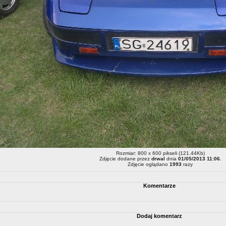
Rozmiar: 800 x 600 pikseli (121.44Kb)
Zdjęcie dodane przez
drwal
dnia
01/05/2013 11:06
.
Zdjęcie oglądano
1993
razy
Komentarze
Dodaj komentarz